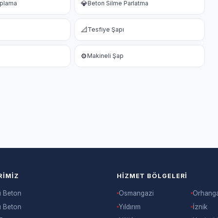
💎
aplama
Beton Silme Parlatma
📐
Tesfiye Şapı
⚙️
Makineli Şap
RIMIZ
HIZMET BÖLGELERI
ı Beton
Osmangazi
Orhang
ı Beton
Yıldırım
İznik