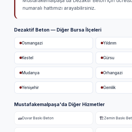
Mustafakemalpaşa'da Dezaktif Beton için ücretsiz k
numaralı hattımızı arayabilirsiniz.
Dezaktif Beton — Diğer Bursa İlçeleri
Osmangazi
Yıldırım
Kestel
Gürsu
Mudanya
Orhangazi
Yenişehir
Gemlik
Mustafakemalpaşa'da Diğer Hizmetler
🧱
🏗️
Duvar Baskı Beton
Zemin Baskı Be