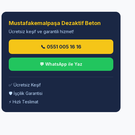
Mustafakemalpaşa Dezaktif Beton
Ücretsiz keşif ve garantili hizmet!
📞 0551 005 16 16
💬 WhatsApp ile Yaz
✅ Ücretsiz Keşif
🛡️ İşçilik Garantisi
⚡ Hızlı Teslimat