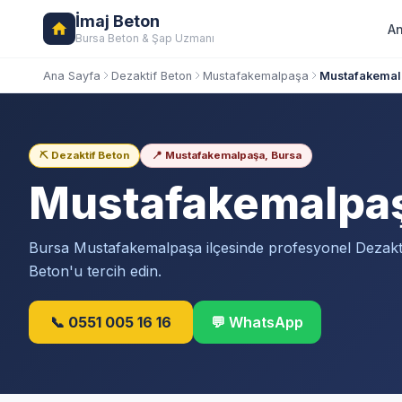
İmaj Beton
An
Bursa Beton & Şap Uzmanı
Ana Sayfa
Dezaktif Beton
Mustafakemalpaşa
Mustafakemalp
⛏️ Dezaktif Beton
📍 Mustafakemalpaşa, Bursa
Mustafakemalpa
Bursa Mustafakemalpaşa ilçesinde profesyonel Dezakti
Beton'u tercih edin.
📞 0551 005 16 16
💬 WhatsApp