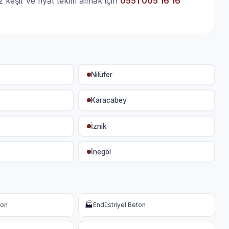
eşif ve fiyat teklifi almak için
0551 005 16 16
Nilüfer
Karacabey
İznik
İnegöl
🏭
ton
Endüstriyel Beton