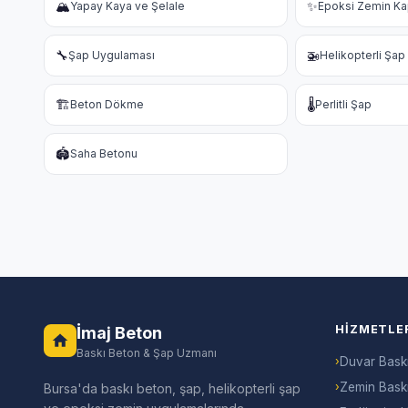
🏔️
✨
Yapay Kaya ve Şelale
Epoksi Zemin K
🔧
🚁
Şap Uygulaması
Helikopterli Şap
🏗️
🌡️
Beton Dökme
Perlitli Şap
🏟️
Saha Betonu
HIZMETLE
İmaj Beton
Baskı Beton & Şap Uzmanı
›
Duvar Bask
›
Zemin Bask
Bursa'da baskı beton, şap, helikopterli şap