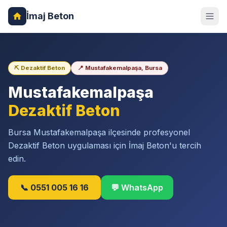
İmaj Beton
⛏️ Dezaktif Beton
📍 Mustafakemalpaşa, Bursa
Mustafakemalpaşa
Dezaktif Beton
Bursa Mustafakemalpaşa ilçesinde profesyonel
Dezaktif Beton uygulaması için İmaj Beton'u tercih
edin.
📞 0551 005 16 16
💬 WhatsApp