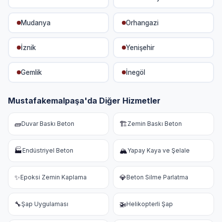
Mudanya
Orhangazi
İznik
Yenişehir
Gemlik
İnegöl
Mustafakemalpaşa'da Diğer Hizmetler
🧱
🏗️
Duvar Baskı Beton
Zemin Baskı Beton
🏭
🏔️
Endüstriyel Beton
Yapay Kaya ve Şelale
✨
💎
Epoksi Zemin Kaplama
Beton Silme Parlatma
🔧
🚁
Şap Uygulaması
Helikopterli Şap