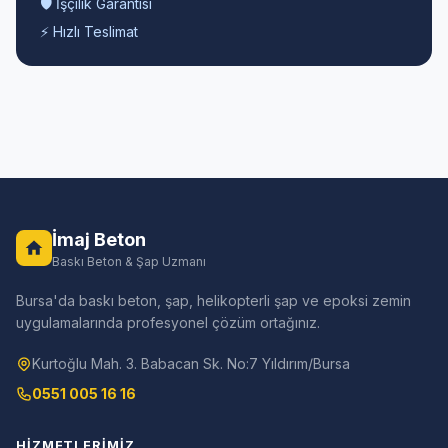
🛡️ İşçilik Garantisi
⚡ Hızlı Teslimat
İmaj Beton
Baskı Beton & Şap Uzmanı
Bursa'da baskı beton, şap, helikopterli şap ve epoksi zemin
uygulamalarında profesyonel çözüm ortağınız.
Kurtoğlu Mah. 3. Babacan Sk. No:7 Yıldırım/Bursa
0551 005 16 16
HIZMETLERIMIZ