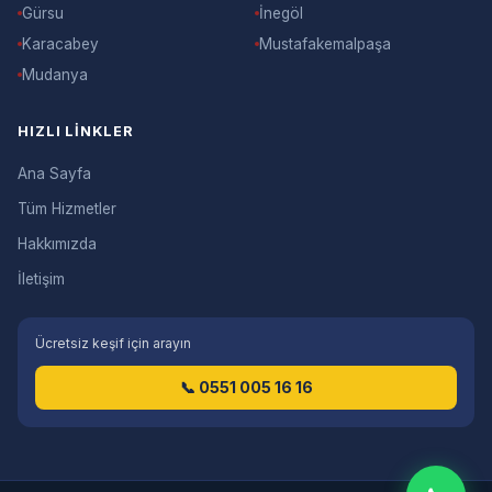
Gürsu
İnegöl
Karacabey
Mustafakemalpaşa
Mudanya
HIZLI LINKLER
Ana Sayfa
Tüm Hizmetler
Hakkımızda
İletişim
Ücretsiz keşif için arayın
📞 0551 005 16 16