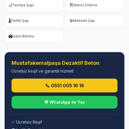
📐
🏗️
Tesfiye Şapı
Beton Dökme
🌡️
⚙️
Perlitli Şap
Makineli Şap
🏟️
Saha Betonu
Mustafakemalpaşa Dezaktif Beton
Ücretsiz keşif ve garantili hizmet!
📞 0551 005 16 16
💬 WhatsApp ile Yaz
✅ Ücretsiz Keşif