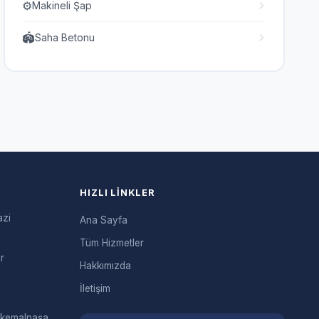
⚙️
Makineli Şap
🏟️
Saha Betonu
HIZLI LINKLER
azi
Ana Sayfa
Tüm Hizmetler
r
Hakkımızda
İletişim
akemalpaşa