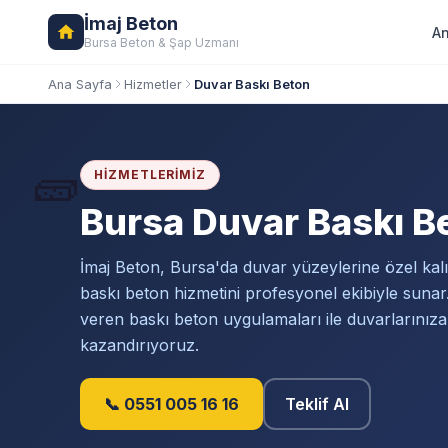
İmaj Beton
An
Bursa Beton & Şap Uzmanı
Ana Sayfa
Hizmetler
Duvar Baskı Beton
🧱
HIZMETLERIMIZ
Bursa Duvar Baskı B
İmaj Beton, Bursa'da duvar yüzeylerine özel kal
baskı beton hizmetini profesyonel ekibiyle suna
veren baskı beton uygulamaları ile duvarlarınız
kazandırıyoruz.
📞 0551 005 16 16
Teklif Al