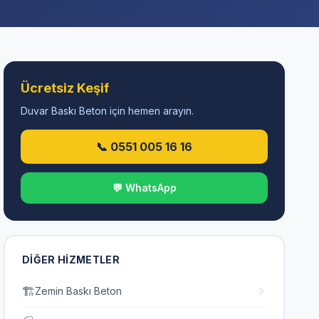
Ücretsiz Keşif
Duvar Baskı Beton için hemen arayın.
📞 0551 005 16 16
💬 WhatsApp
DIĞER HIZMETLER
🏗️
Zemin Baskı Beton