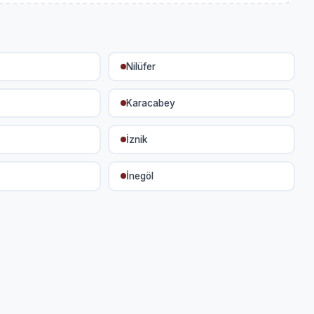
Nilüfer
Karacabey
İznik
İnegöl