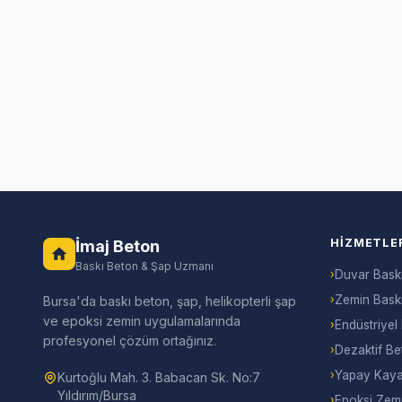
HIZMETLE
İmaj Beton
Baskı Beton & Şap Uzmanı
›
Duvar Bask
›
Zemin Bask
Bursa'da baskı beton, şap, helikopterli şap
ve epoksi zemin uygulamalarında
›
Endüstriyel
profesyonel çözüm ortağınız.
›
Dezaktif Be
›
Yapay Kaya
Kurtoğlu Mah. 3. Babacan Sk. No:7
Yıldırım/Bursa
›
Epoksi Zem