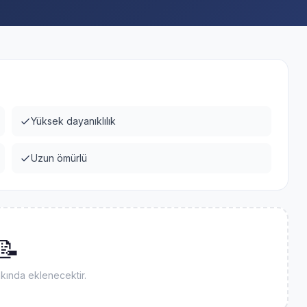
Yüksek dayanıklılık
Uzun ömürlü
📝
akında eklenecektir.