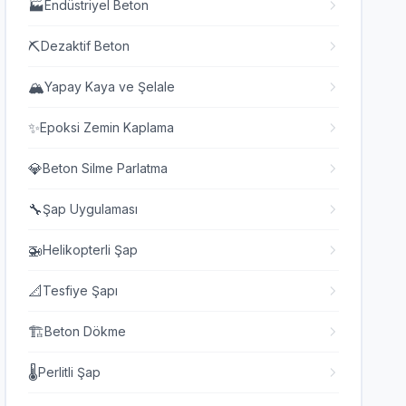
🏭
Endüstriyel Beton
⛏️
Dezaktif Beton
🏔️
Yapay Kaya ve Şelale
✨
Epoksi Zemin Kaplama
💎
Beton Silme Parlatma
🔧
Şap Uygulaması
🚁
Helikopterli Şap
📐
Tesfiye Şapı
🏗️
Beton Dökme
🌡️
Perlitli Şap