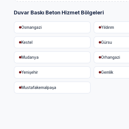
Duvar Baskı Beton Hizmet Bölgeleri
Osmangazi
Yıldırım
Kestel
Gürsu
Mudanya
Orhangazi
Yenişehir
Gemlik
Mustafakemalpaşa