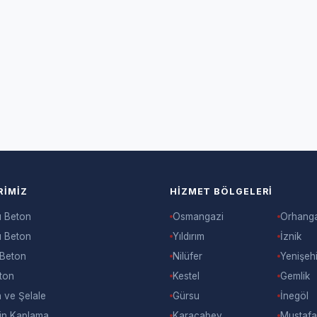
RIMIZ
HIZMET BÖLGELERI
ı Beton
Osmangazi
Orhang
ı Beton
Yıldırım
İznik
 Beton
Nilüfer
Yenişehi
ton
Kestel
Gemlik
 ve Şelale
Gürsu
İnegöl
in Kaplama
Karacabey
Mustaf