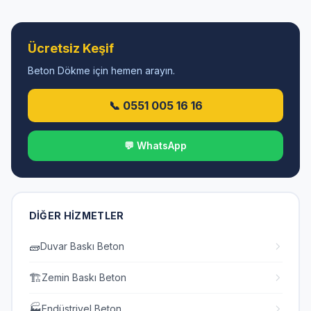
Ücretsiz Keşif
Beton Dökme için hemen arayın.
📞 0551 005 16 16
💬 WhatsApp
DIĞER HIZMETLER
🧱
Duvar Baskı Beton
🏗️
Zemin Baskı Beton
🏭
Endüstriyel Beton