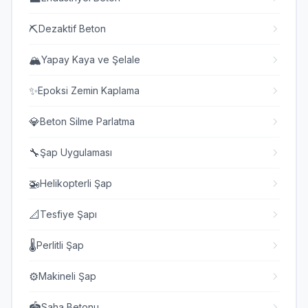
⛏️
Dezaktif Beton
🏔️
Yapay Kaya ve Şelale
✨
Epoksi Zemin Kaplama
💎
Beton Silme Parlatma
🔧
Şap Uygulaması
🚁
Helikopterli Şap
📐
Tesfiye Şapı
🌡️
Perlitli Şap
⚙️
Makineli Şap
🏟️
Saha Betonu