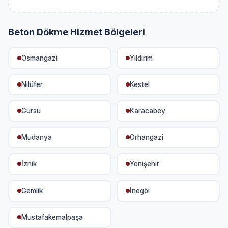
Beton Dökme Hizmet Bölgeleri
Osmangazi
Yıldırım
Nilüfer
Kestel
Gürsu
Karacabey
Mudanya
Orhangazi
İznik
Yenişehir
Gemlik
İnegöl
Mustafakemalpaşa