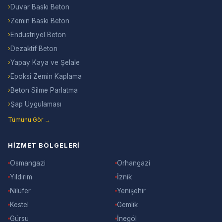
›
Duvar Baskı Beton
›
Zemin Baskı Beton
›
Endüstriyel Beton
›
Dezaktif Beton
›
Yapay Kaya ve Şelale
›
Epoksi Zemin Kaplama
›
Beton Silme Parlatma
›
Şap Uygulaması
Tümünü Gör →
HIZMET BÖLGELERI
Osmangazi
Orhangazi
Yıldırım
İznik
Nilüfer
Yenişehir
Kestel
Gemlik
Gürsu
İnegöl