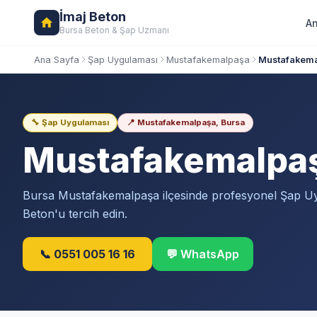
İmaj Beton
An
Bursa Beton & Şap Uzmanı
Ana Sayfa
Şap Uygulaması
Mustafakemalpaşa
Mustafakema
🔧 Şap Uygulaması
📍 Mustafakemalpaşa, Bursa
Mustafakemalpa
Bursa Mustafakemalpaşa ilçesinde profesyonel Şap Uy
Beton'u tercih edin.
📞 0551 005 16 16
💬 WhatsApp