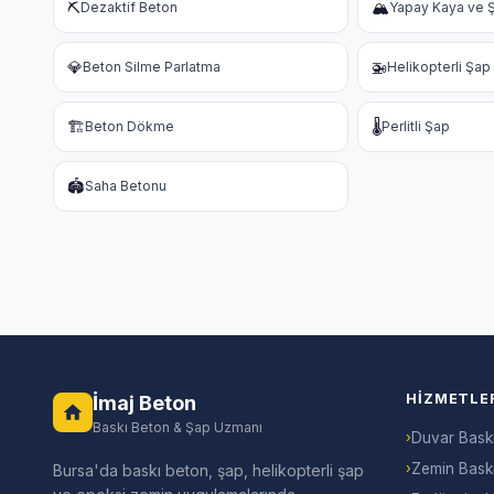
⛏️
🏔️
Dezaktif Beton
Yapay Kaya ve Ş
💎
🚁
Beton Silme Parlatma
Helikopterli Şap
🏗️
🌡️
Beton Dökme
Perlitli Şap
🏟️
Saha Betonu
HIZMETLE
İmaj Beton
Baskı Beton & Şap Uzmanı
›
Duvar Bask
›
Zemin Bask
Bursa'da baskı beton, şap, helikopterli şap