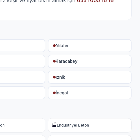
keşif ve fiyat teklifi almak için
0551 005 16 16
Nilüfer
Karacabey
İznik
İnegöl
🏭
ton
Endüstriyel Beton