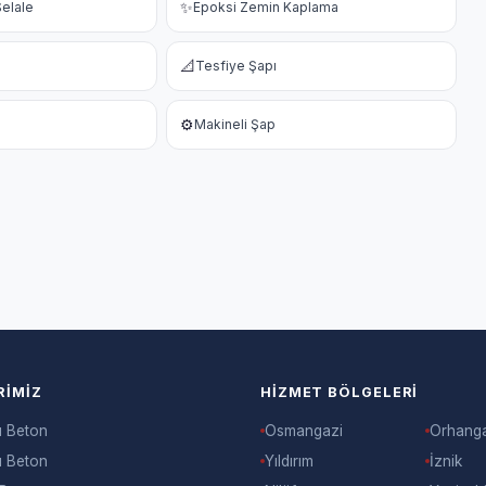
✨
elale
Epoksi Zemin Kaplama
📐
Tesfiye Şapı
⚙️
Makineli Şap
RIMIZ
HIZMET BÖLGELERI
ı Beton
Osmangazi
Orhang
ı Beton
Yıldırım
İznik