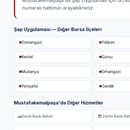
Mustafakemalpaşa'da Şap Uygulaması için ücretsiz 
numaralı hattımızı arayabilirsiniz.
Şap Uygulaması — Diğer Bursa İlçeleri
Osmangazi
Yıldırım
Kestel
Gürsu
Mudanya
Orhangazi
Yenişehir
Gemlik
Mustafakemalpaşa'da Diğer Hizmetler
🧱
🏗️
Duvar Baskı Beton
Zemin Baskı Be