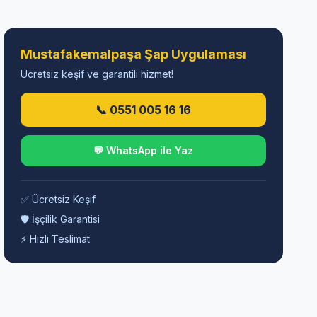
Mustafakemalpaşa Şap Uygulaması
Ücretsiz keşif ve garantili hizmet!
📞 0551 005 16 16
💬 WhatsApp ile Yaz
✅ Ücretsiz Keşif
🛡️ İşçilik Garantisi
⚡ Hızlı Teslimat