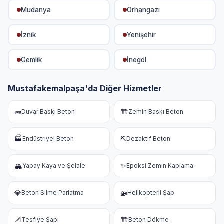
Mudanya
Orhangazi
İznik
Yenişehir
Gemlik
İnegöl
Mustafakemalpaşa'da Diğer Hizmetler
🧱
🏗️
Duvar Baskı Beton
Zemin Baskı Beton
🏭
⛏️
Endüstriyel Beton
Dezaktif Beton
🏔️
✨
Yapay Kaya ve Şelale
Epoksi Zemin Kaplama
💎
🚁
Beton Silme Parlatma
Helikopterli Şap
📐
🏗️
Tesfiye Şapı
Beton Dökme