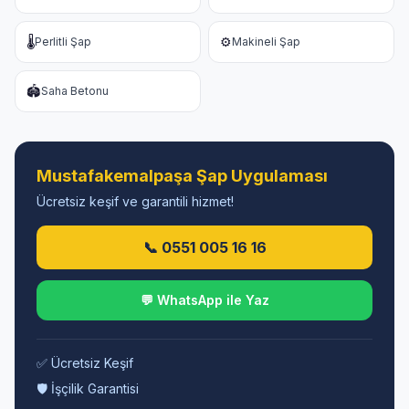
🌡️
⚙️
Perlitli Şap
Makineli Şap
🏟️
Saha Betonu
Mustafakemalpaşa Şap Uygulaması
Ücretsiz keşif ve garantili hizmet!
📞 0551 005 16 16
💬 WhatsApp ile Yaz
✅ Ücretsiz Keşif
🛡️ İşçilik Garantisi