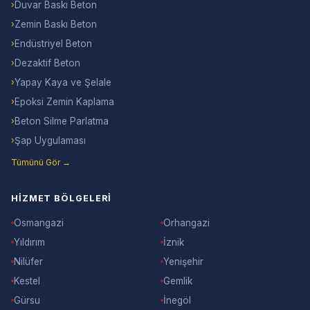
›
Duvar Baskı Beton
›
Zemin Baskı Beton
›
Endüstriyel Beton
›
Dezaktif Beton
›
Yapay Kaya ve Şelale
›
Epoksi Zemin Kaplama
›
Beton Silme Parlatma
›
Şap Uygulaması
Tümünü Gör →
HIZMET BÖLGELERI
Osmangazi
Orhangazi
Yıldırım
İznik
Nilüfer
Yenişehir
Kestel
Gemlik
Gürsu
İnegöl