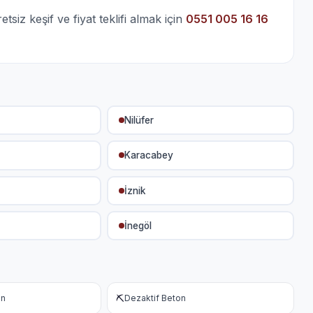
iz keşif ve fiyat teklifi almak için
0551 005 16 16
Nilüfer
Karacabey
İznik
İnegöl
⛏️
on
Dezaktif Beton