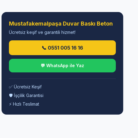
Mustafakemalpaşa Duvar Baskı Beton
Ücretsiz keşif ve garantili hizmet!
📞 0551 005 16 16
💬 WhatsApp ile Yaz
✅ Ücretsiz Keşif
🛡️ İşçilik Garantisi
⚡ Hızlı Teslimat