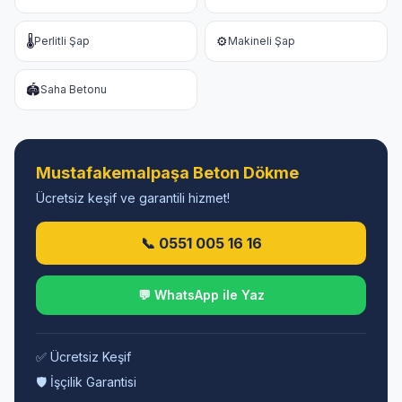
🌡️
⚙️
Perlitli Şap
Makineli Şap
🏟️
Saha Betonu
Mustafakemalpaşa Beton Dökme
Ücretsiz keşif ve garantili hizmet!
📞 0551 005 16 16
💬 WhatsApp ile Yaz
✅ Ücretsiz Keşif
🛡️ İşçilik Garantisi