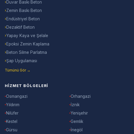
›
Duvar Baskı Beton
›
Zemin Baskı Beton
›
Endüstriyel Beton
›
Dezaktif Beton
›
Yapay Kaya ve Şelale
›
Epoksi Zemin Kaplama
›
Beton Silme Parlatma
›
Şap Uygulaması
Tümünü Gör →
HIZMET BÖLGELERI
Osmangazi
Orhangazi
Yıldırım
İznik
Nilüfer
Yenişehir
Kestel
Gemlik
Gürsu
İnegöl