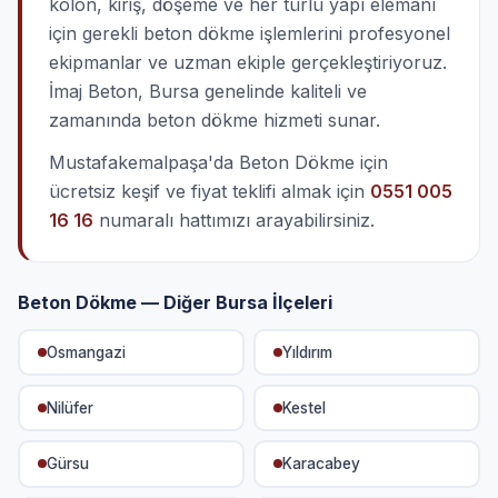
kolon, kiriş, döşeme ve her türlü yapı elemanı
için gerekli beton dökme işlemlerini profesyonel
ekipmanlar ve uzman ekiple gerçekleştiriyoruz.
İmaj Beton, Bursa genelinde kaliteli ve
zamanında beton dökme hizmeti sunar.
Mustafakemalpaşa'da Beton Dökme için
ücretsiz keşif ve fiyat teklifi almak için
0551 005
16 16
numaralı hattımızı arayabilirsiniz.
Beton Dökme — Diğer Bursa İlçeleri
Osmangazi
Yıldırım
Nilüfer
Kestel
Gürsu
Karacabey