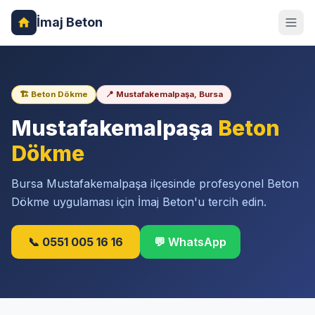
İmaj Beton
🏗️ Beton Dökme
📍 Mustafakemalpaşa, Bursa
Mustafakemalpaşa
Beton
Dökme
Bursa Mustafakemalpaşa ilçesinde profesyonel Beton
Dökme uygulaması için İmaj Beton'u tercih edin.
📞 0551 005 16 16
💬 WhatsApp