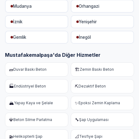
Mudanya
Orhangazi
İznik
Yenişehir
Gemlik
İnegöl
Mustafakemalpaşa'da Diğer Hizmetler
🧱
🏗️
Duvar Baskı Beton
Zemin Baskı Beton
🏭
⛏️
Endüstriyel Beton
Dezaktif Beton
🏔️
✨
Yapay Kaya ve Şelale
Epoksi Zemin Kaplama
💎
🔧
Beton Silme Parlatma
Şap Uygulaması
🚁
📐
Helikopterli Şap
Tesfiye Şapı