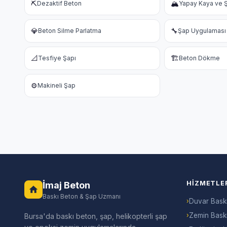
⛏️
🏔️
Dezaktif Beton
Yapay Kaya ve Ş
💎
🔧
Beton Silme Parlatma
Şap Uygulaması
📐
🏗️
Tesfiye Şapı
Beton Dökme
⚙️
Makineli Şap
HIZMETLE
İmaj Beton
Baskı Beton & Şap Uzmanı
›
Duvar Bask
›
Zemin Bask
Bursa'da baskı beton, şap, helikopterli şap