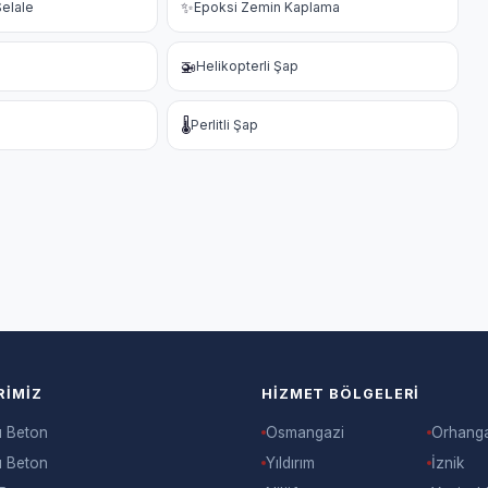
✨
elale
Epoksi Zemin Kaplama
🚁
Helikopterli Şap
🌡️
Perlitli Şap
RIMIZ
HIZMET BÖLGELERI
ı Beton
Osmangazi
Orhang
ı Beton
Yıldırım
İznik