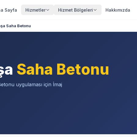
a Sayfa
Hizmetler
Hizmet Bölgeleri
Hakkımızda
şa Saha Betonu
şa
Saha Betonu
etonu uygulaması için İmaj