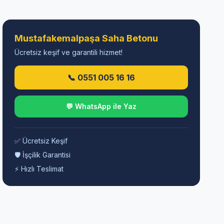
Mustafakemalpaşa Saha Betonu
Ücretsiz keşif ve garantili hizmet!
📞 0551 005 16 16
💬 WhatsApp ile Yaz
✅ Ücretsiz Keşif
🛡️ İşçilik Garantisi
⚡ Hızlı Teslimat