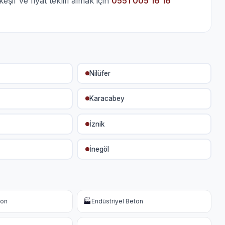
if ve fiyat teklifi almak için
0551 005 16 16
Nilüfer
Karacabey
İznik
İnegöl
🏭
ton
Endüstriyel Beton