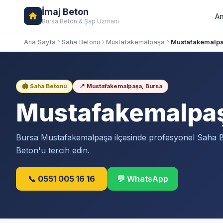
İmaj Beton
An
Bursa Beton & Şap Uzmanı
Ana Sayfa
Saha Betonu
Mustafakemalpaşa
Mustafakemalpa
🏟️ Saha Betonu
📍 Mustafakemalpaşa, Bursa
Mustafakemalpa
Bursa Mustafakemalpaşa ilçesinde profesyonel Saha B
Beton'u tercih edin.
📞 0551 005 16 16
💬 WhatsApp