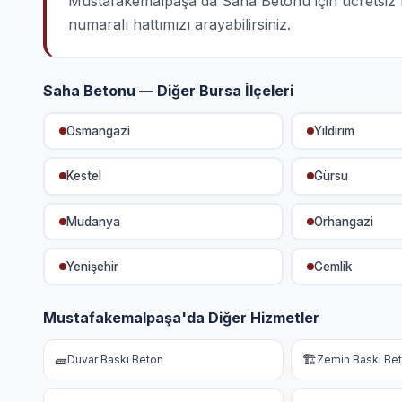
Mustafakemalpaşa'da Saha Betonu için ücretsiz keş
numaralı hattımızı arayabilirsiniz.
Saha Betonu — Diğer Bursa İlçeleri
Osmangazi
Yıldırım
Kestel
Gürsu
Mudanya
Orhangazi
Yenişehir
Gemlik
Mustafakemalpaşa'da Diğer Hizmetler
🧱
🏗️
Duvar Baskı Beton
Zemin Baskı Be