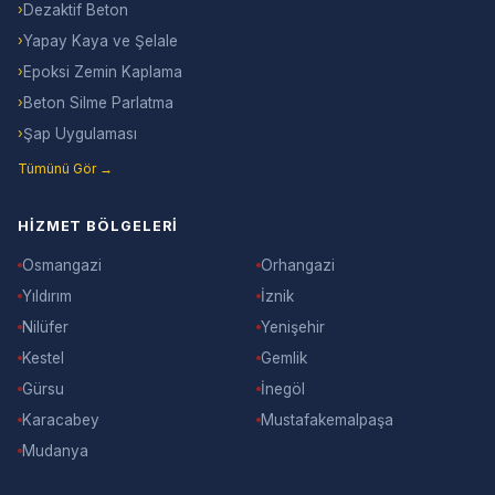
›
Dezaktif Beton
›
Yapay Kaya ve Şelale
›
Epoksi Zemin Kaplama
›
Beton Silme Parlatma
›
Şap Uygulaması
Tümünü Gör →
HIZMET BÖLGELERI
Osmangazi
Orhangazi
Yıldırım
İznik
Nilüfer
Yenişehir
Kestel
Gemlik
Gürsu
İnegöl
Karacabey
Mustafakemalpaşa
Mudanya