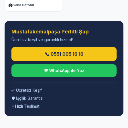
🏟️
Saha Betonu
Mustafakemalpaşa Perlitli Şap
Ücretsiz keşif ve garantili hizmet!
📞 0551 005 16 16
💬 WhatsApp ile Yaz
✅ Ücretsiz Keşif
🛡️ İşçilik Garantisi
⚡ Hızlı Teslimat