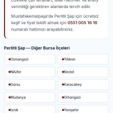
Özellikle çatı terasları, ıslak hacimler ve enerji
verimliliği gerektiren alanlarda tercih edilir.
Mustafakemalpaşa'da Perlitli Şap için ücretsiz
keşif ve fiyat teklifi almak için
0551 005 16 16
numaralı hattımızı arayabilirsiniz.
Perlitli Şap — Diğer Bursa İlçeleri
Osmangazi
Yıldırım
Nilüfer
Kestel
Gürsu
Karacabey
Mudanya
Orhangazi
İznik
Yenişehir