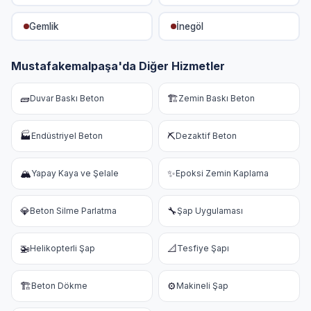
Gemlik
İnegöl
Mustafakemalpaşa'da Diğer Hizmetler
🧱
🏗️
Duvar Baskı Beton
Zemin Baskı Beton
🏭
⛏️
Endüstriyel Beton
Dezaktif Beton
🏔️
✨
Yapay Kaya ve Şelale
Epoksi Zemin Kaplama
💎
🔧
Beton Silme Parlatma
Şap Uygulaması
🚁
📐
Helikopterli Şap
Tesfiye Şapı
🏗️
⚙️
Beton Dökme
Makineli Şap