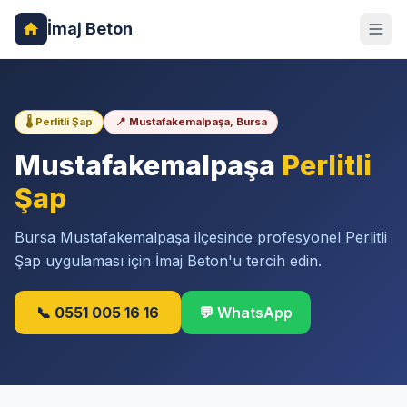
İmaj Beton
🌡️ Perlitli Şap
📍 Mustafakemalpaşa, Bursa
Mustafakemalpaşa
Perlitli
Şap
Bursa Mustafakemalpaşa ilçesinde profesyonel Perlitli
Şap uygulaması için İmaj Beton'u tercih edin.
📞 0551 005 16 16
💬 WhatsApp