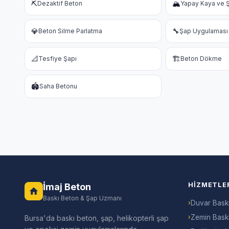
⛏️
🏔️
Dezaktif Beton
Yapay Kaya ve Ş
💎
🔧
Beton Silme Parlatma
Şap Uygulaması
📐
🏗️
Tesfiye Şapı
Beton Dökme
🏟️
Saha Betonu
HIZMETLE
İmaj Beton
Baskı Beton & Şap Uzmanı
›
Duvar Bask
›
Zemin Bask
Bursa'da baskı beton, şap, helikopterli şap