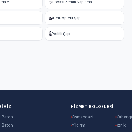
✨
elale
Epoksi Zemin Kaplama
🚁
Helikopterli Şap
🌡️
Perlitli Şap
RIMIZ
HIZMET BÖLGELERI
ı Beton
Osmangazi
Orhang
ı Beton
Yıldırım
İznik