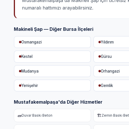
Mustafakemalpaşa'da Makineli Şap için ücretsiz keş
numaralı hattımızı arayabilirsiniz.
Makineli Şap — Diğer Bursa İlçeleri
Osmangazi
Yıldırım
Kestel
Gürsu
Mudanya
Orhangazi
Yenişehir
Gemlik
Mustafakemalpaşa'da Diğer Hizmetler
🧱
🏗️
Duvar Baskı Beton
Zemin Baskı Be