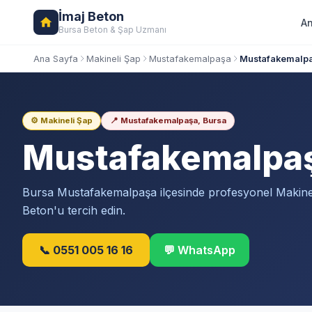
İmaj Beton
An
Bursa Beton & Şap Uzmanı
Ana Sayfa
Makineli Şap
Mustafakemalpaşa
Mustafakemalpa
⚙️ Makineli Şap
📍 Mustafakemalpaşa, Bursa
Mustafakemalpa
Bursa Mustafakemalpaşa ilçesinde profesyonel Makinel
Beton'u tercih edin.
📞 0551 005 16 16
💬 WhatsApp