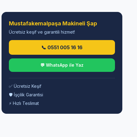
Mustafakemalpaşa Makineli Şap
Ücretsiz keşif ve garantili hizmet!
📞 0551 005 16 16
💬 WhatsApp ile Yaz
✅ Ücretsiz Keşif
🛡️ İşçilik Garantisi
⚡ Hızlı Teslimat