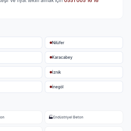
if ve fiyat teklifi almak için
0551 005 16 16
Nilüfer
Karacabey
İznik
İnegöl
🏭
ton
Endüstriyel Beton