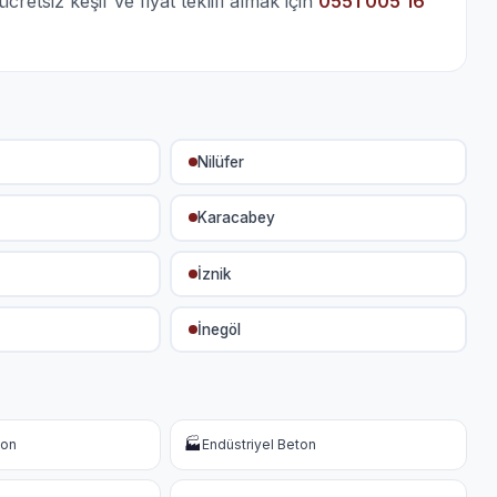
etsiz keşif ve fiyat teklifi almak için
0551 005 16
Nilüfer
Karacabey
İznik
İnegöl
🏭
ton
Endüstriyel Beton