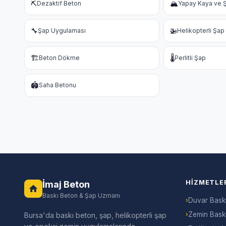
⛏️
🏔️
Dezaktif Beton
Yapay Kaya ve Ş
🔧
🚁
Şap Uygulaması
Helikopterli Şap
🏗️
🌡️
Beton Dökme
Perlitli Şap
🏟️
Saha Betonu
HIZMETLE
İmaj Beton
Baskı Beton & Şap Uzmanı
›
Duvar Bask
›
Zemin Bask
Bursa'da baskı beton, şap, helikopterli şap