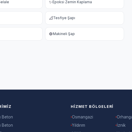
✨
elale
Epoksi Zemin Kaplama
📐
Tesfiye Şapı
⚙️
Makineli Şap
RIMIZ
HIZMET BÖLGELERI
ı Beton
Osmangazi
Orhang
ı Beton
Yıldırım
İznik