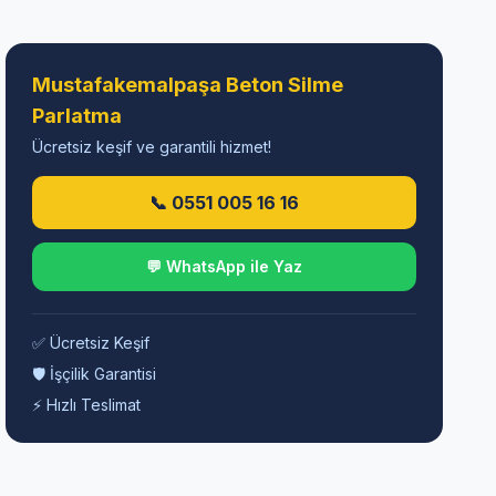
Mustafakemalpaşa Beton Silme
Parlatma
Ücretsiz keşif ve garantili hizmet!
📞 0551 005 16 16
💬 WhatsApp ile Yaz
✅ Ücretsiz Keşif
🛡️ İşçilik Garantisi
⚡ Hızlı Teslimat