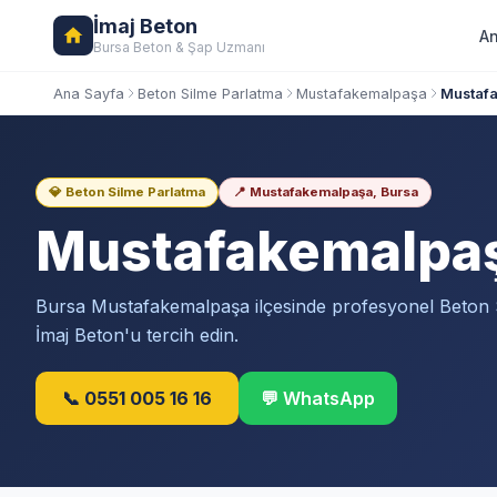
İmaj Beton
An
Bursa Beton & Şap Uzmanı
Ana Sayfa
Beton Silme Parlatma
Mustafakemalpaşa
Mustafa
💎 Beton Silme Parlatma
📍 Mustafakemalpaşa, Bursa
Mustafakemalpa
Bursa Mustafakemalpaşa ilçesinde profesyonel Beton 
İmaj Beton'u tercih edin.
📞 0551 005 16 16
💬 WhatsApp