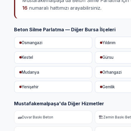
Mustafakemalpaşa'da Beton Silme Parlatma için ücr
16
numaralı hattımızı arayabilirsiniz.
Beton Silme Parlatma — Diğer Bursa İlçeleri
Osmangazi
Yıldırım
Kestel
Gürsu
Mudanya
Orhangazi
Yenişehir
Gemlik
Mustafakemalpaşa'da Diğer Hizmetler
🧱
🏗️
Duvar Baskı Beton
Zemin Baskı Be