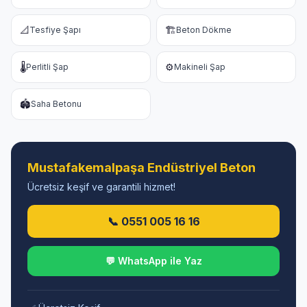
📐
🏗️
Tesfiye Şapı
Beton Dökme
🌡️
⚙️
Perlitli Şap
Makineli Şap
🏟️
Saha Betonu
Mustafakemalpaşa Endüstriyel Beton
Ücretsiz keşif ve garantili hizmet!
📞 0551 005 16 16
💬 WhatsApp ile Yaz