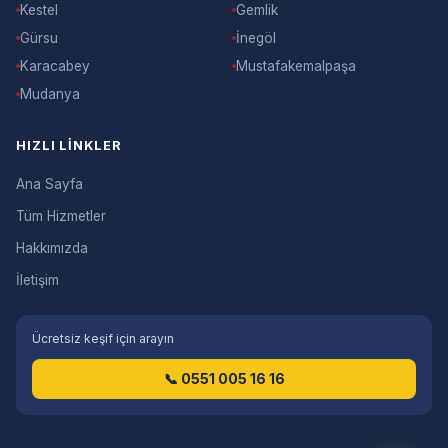
Kestel
Gemlik
Gürsu
İnegöl
Karacabey
Mustafakemalpaşa
Mudanya
HIZLI LINKLER
Ana Sayfa
Tüm Hizmetler
Hakkımızda
İletişim
Ücretsiz keşif için arayın
📞 0551 005 16 16