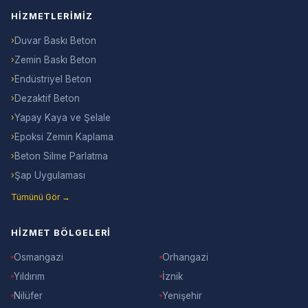
HIZMETLERIMIZ
›
Duvar Baskı Beton
›
Zemin Baskı Beton
›
Endüstriyel Beton
›
Dezaktif Beton
›
Yapay Kaya ve Şelale
›
Epoksi Zemin Kaplama
›
Beton Silme Parlatma
›
Şap Uygulaması
Tümünü Gör →
HIZMET BÖLGELERI
Osmangazi
Orhangazi
Yıldırım
İznik
Nilüfer
Yenişehir