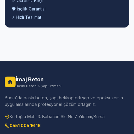
✅ Ücretsiz Keşif
🛡️ İşçilik Garantisi
⚡ Hızlı Teslimat
İmaj Beton
Baskı Beton & Şap Uzmanı
Bursa'da baskı beton, şap, helikopterli şap ve epoksi zemin
uygulamalarında profesyonel çözüm ortağınız.
Kurtoğlu Mah. 3. Babacan Sk. No:7 Yıldırım/Bursa
0551 005 16 16