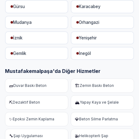
Gürsu
Karacabey
Mudanya
Orhangazi
İznik
Yenişehir
Gemlik
İnegöl
Mustafakemalpaşa'da Diğer Hizmetler
🧱
🏗️
Duvar Baskı Beton
Zemin Baskı Beton
⛏️
🏔️
Dezaktif Beton
Yapay Kaya ve Şelale
✨
💎
Epoksi Zemin Kaplama
Beton Silme Parlatma
🔧
🚁
Şap Uygulaması
Helikopterli Şap