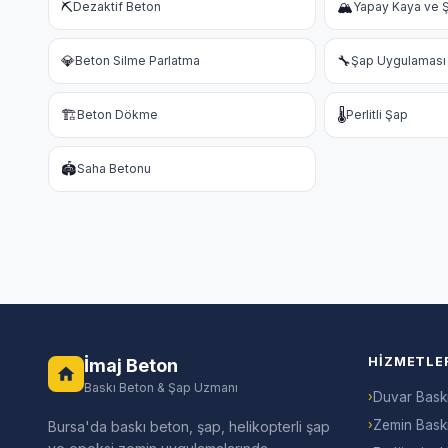
⛏️
🏔️
Dezaktif Beton
Yapay Kaya ve Ş
💎
🔧
Beton Silme Parlatma
Şap Uygulaması
🏗️
🌡️
Beton Dökme
Perlitli Şap
🏟️
Saha Betonu
HIZMETLE
İmaj Beton
Baskı Beton & Şap Uzmanı
›
Duvar Bask
›
Zemin Bask
Bursa'da baskı beton, şap, helikopterli şap