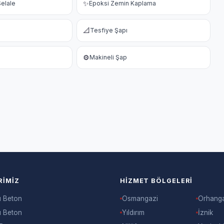
✨
elale
Epoksi Zemin Kaplama
📐
Tesfiye Şapı
⚙️
Makineli Şap
RIMIZ
HIZMET BÖLGELERI
ı Beton
Osmangazi
Orhang
ı Beton
Yıldırım
İznik