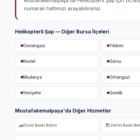
Mustafakemalpaşa'da Helikopterli Şap için ücretsiz
numaralı hattımızı arayabilirsiniz.
Helikopterli Şap — Diğer Bursa İlçeleri
Osmangazi
Yıldırım
Kestel
Gürsu
Mudanya
Orhangazi
Yenişehir
Gemlik
Mustafakemalpaşa'da Diğer Hizmetler
🧱
🏗️
Duvar Baskı Beton
Zemin Baskı Be