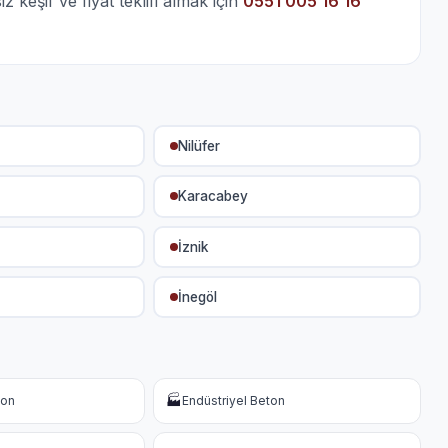
 keşif ve fiyat teklifi almak için
0551 005 16 16
Nilüfer
Karacabey
İznik
İnegöl
🏭
ton
Endüstriyel Beton