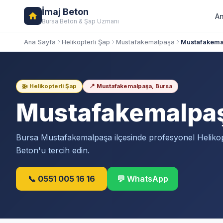
İmaj Beton
An
Bursa Beton & Şap Uzmanı
Ana Sayfa
Helikopterli Şap
Mustafakemalpaşa
Mustafakemal
🚁 Helikopterli Şap
📍 Mustafakemalpaşa, Bursa
Mustafakemalpa
Bursa Mustafakemalpaşa ilçesinde profesyonel Helikopt
Beton'u tercih edin.
📞 0551 005 16 16
💬 WhatsApp