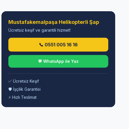
Mustafakemalpaşa Helikopterli Şap
Ücretsiz keşif ve garantili hizmet!
📞 0551 005 16 16
💬 WhatsApp ile Yaz
✅ Ücretsiz Keşif
🛡️ İşçilik Garantisi
⚡ Hızlı Teslimat